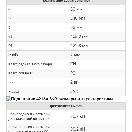
Технические характеристики
80 мм
d
140 мм
D
33 мм
B
105.2 мм
d1
122.8 мм
D1
2 мм
rs min
CN
Класс радиального зазора
P0
Класс точности
2 кг
Вес
SNR
Марка
Производительность
Производительность при
80.7 кН
динамической нагрузке C
Производительность при
90.2 кН
статической нагрузке C0