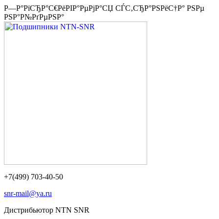
Р—Р°РїСЂР°С€РёРІР°РµРјР°СЏ СЃС‚СЂР°РЅРёС†Р° РЅРµ
РЅР°Р№РґРµРЅР°
+7(499) 703-40-50
snr-mail@ya.ru
Дистрибьютор NTN SNR