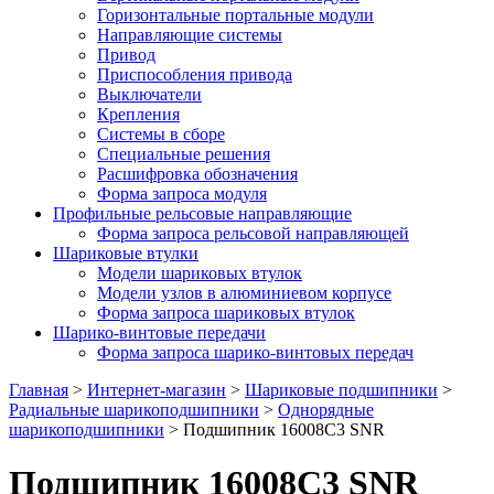
Горизонтальные портальные модули
Направляющие системы
Привод
Приспособления привода
Выключатели
Крепления
Системы в сборе
Специальные решения
Расшифровка обозначения
Форма запроса модуля
Профильные рельсовые направляющие
Форма запроса рельсовой направляющей
Шариковые втулки
Модели шариковых втулок
Модели узлов в алюминиевом корпусе
Форма запроса шариковых втулок
Шарико-винтовые передачи
Форма запроса шарико-винтовых передач
Главная
>
Интернет-магазин
>
Шариковые подшипники
>
Радиальные шарикоподшипники
>
Однорядные
шарикоподшипники
>
Подшипник 16008C3 SNR
Подшипник 16008C3 SNR