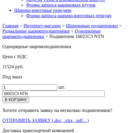
Форма запроса шариковых втулок
Шарико-винтовые передачи
Форма запроса шарико-винтовых передач
Главная
>
Интернет-магазин
>
Шариковые подшипники
>
Радиальные шарикоподшипники
>
Однорядные
шарикоподшипники
>
Подшипник 16021C3 NTN
Однорядные шарикоподшипники
Цена с НДС
11524 руб.
Под заказ
шт.
Хотите отправить заявку на несколько подшипников?
ОТПРАВИТЬ ЗАЯВКУ (.doc, .xlsx, .pdf…)
Доставка транспортной компанией