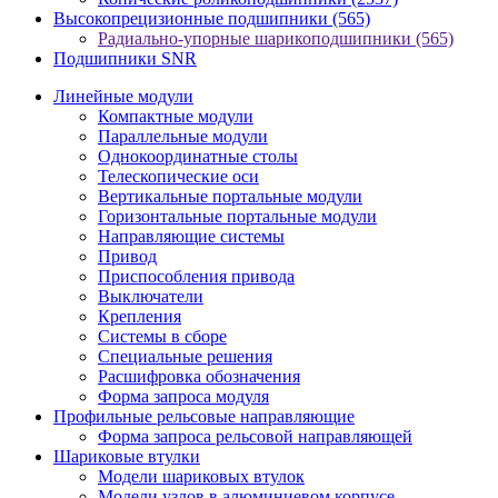
Высокопрецизионные подшипники
(565)
Радиально-упорные шарикоподшипники
(565)
Подшипники SNR
Линейные модули
Компактные модули
Параллельные модули
Однокоординатные столы
Телескопические оси
Вертикальные портальные модули
Горизонтальные портальные модули
Направляющие системы
Привод
Приспособления привода
Выключатели
Крепления
Системы в сборе
Специальные решения
Расшифровка обозначения
Форма запроса модуля
Профильные рельсовые направляющие
Форма запроса рельсовой направляющей
Шариковые втулки
Модели шариковых втулок
Модели узлов в алюминиевом корпусе