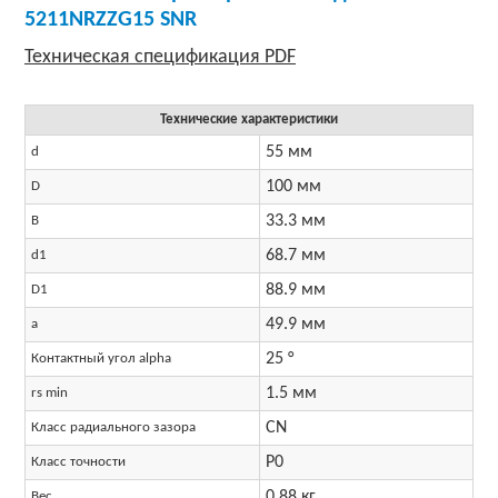
5211NRZZG15 SNR
Технические характеристики
55 мм
d
100 мм
D
33.3 мм
B
68.7 мм
d1
88.9 мм
D1
49.9 мм
a
25 °
Контактный угол alpha
1.5 мм
rs min
CN
Класс радиального зазора
P0
Класс точности
0.88 кг
Вес