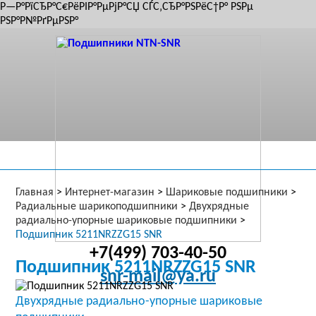
Р—Р°РїСЂР°С€РёРІР°РµРјР°СЏ СЃС‚СЂР°РЅРёС†Р° РЅРµ
РЅР°Р№РґРµРЅР°
Главная
>
Интернет-магазин
>
Шариковые подшипники
>
Радиальные шарикоподшипники
>
Двухрядные
радиально-упорные шариковые подшипники
>
Подшипник 5211NRZZG15 SNR
+7(499) 703-40-50
Подшипник 5211NRZZG15 SNR
snr-mail@ya.ru
Двухрядные радиально-упорные шариковые