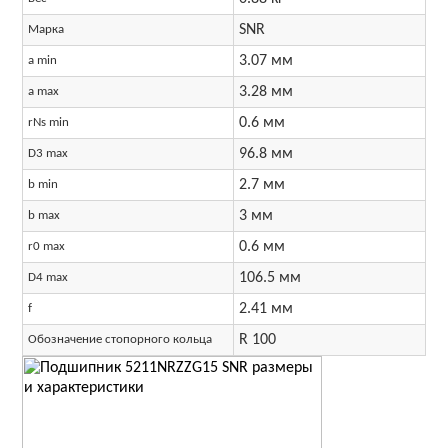
SNR
Марка
3.07 мм
a min
3.28 мм
a max
0.6 мм
rNs min
96.8 мм
D3 max
2.7 мм
b min
3 мм
b max
0.6 мм
r0 max
106.5 мм
D4 max
2.41 мм
f
R 100
Обозначение стопорного кольца