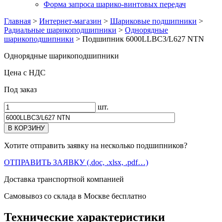
Форма запроса шарико-винтовых передач
Главная
>
Интернет-магазин
>
Шариковые подшипники
>
Радиальные шарикоподшипники
>
Однорядные
шарикоподшипники
>
Подшипник 6000LLBC3/L627 NTN
Однорядные шарикоподшипники
Цена с НДС
Под заказ
шт.
Хотите отправить заявку на несколько подшипников?
ОТПРАВИТЬ ЗАЯВКУ (.doc, .xlsx, .pdf…)
Доставка транспортной компанией
Самовывоз со склада в Москве бесплатно
Технические характеристики