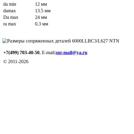
da min
12 мм
damax
13.5 мм
Da max
24 мм
ra max
0.3 мм
+7(499) 703-40-50
, E-mail:
snr-mail@ya.ru
© 2011-
2026