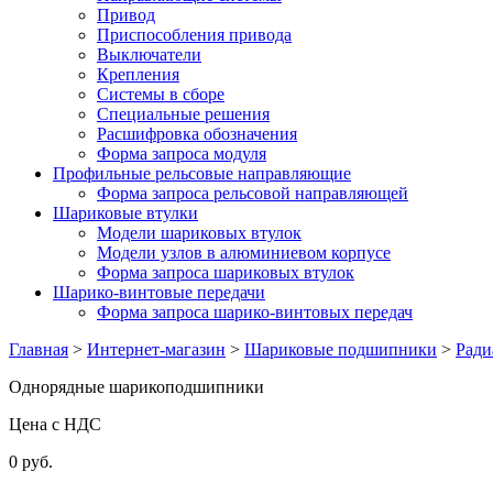
Привод
Приспособления привода
Выключатели
Крепления
Системы в сборе
Специальные решения
Расшифровка обозначения
Форма запроса модуля
Профильные рельсовые направляющие
Форма запроса рельсовой направляющей
Шариковые втулки
Модели шариковых втулок
Модели узлов в алюминиевом корпусе
Форма запроса шариковых втулок
Шарико-винтовые передачи
Форма запроса шарико-винтовых передач
Главная
>
Интернет-магазин
>
Шариковые подшипники
>
Ради
Однорядные шарикоподшипники
Цена с НДС
0 руб.