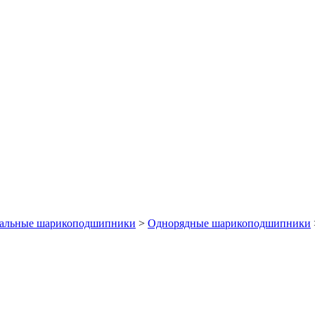
альные шарикоподшипники
>
Однорядные шарикоподшипники