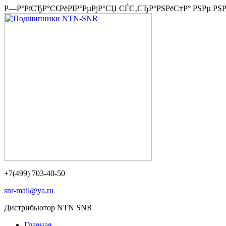
Р—Р°РїСЂР°С€РёРІР°РµРјР°СЏ СЃС‚СЂР°РЅРёС†Р° РЅРµ РЅ
+7(499) 703-40-50
snr-mail@ya.ru
Дистрибьютор NTN SNR
Главная