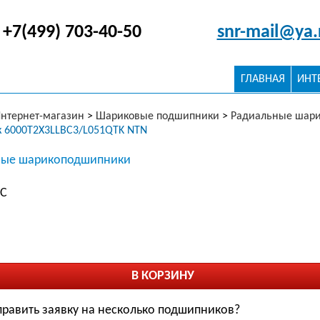
+7(499) 703-40-50
snr-mail@ya.
ГЛАВНАЯ
ИНТ
нтернет-магазин
>
Шариковые подшипники
>
Радиальные шар
 6000T2X3LLBC3/L051QTK NTN
ые шарикоподшипники
ДС
править заявку на несколько подшипников?