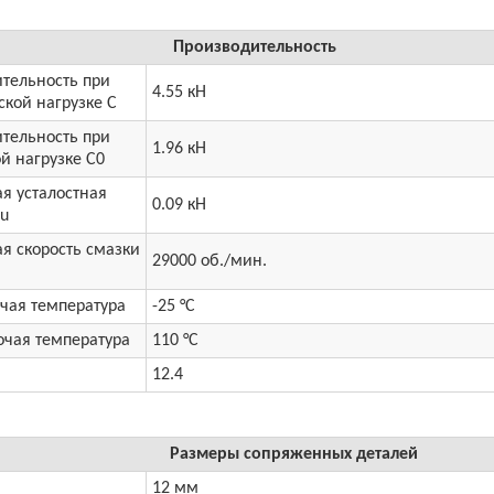
Производительность
тельность при
4.55 кН
кой нагрузке C
тельность при
1.96 кН
й нагрузке C0
я усталостная
0.09 кН
Cu
я скорость смазки
29000 об./мин.
чая температура
-25 °C
очая температура
110 °C
12.4
Размеры сопряженных деталей
12 мм