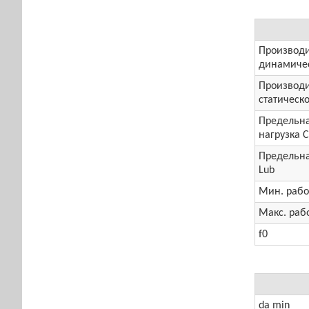
Производи
динамичес
Производи
статическо
Предельна
нагрузка 
Предельна
Lub
Мин. рабо
Макс. раб
f0
da min