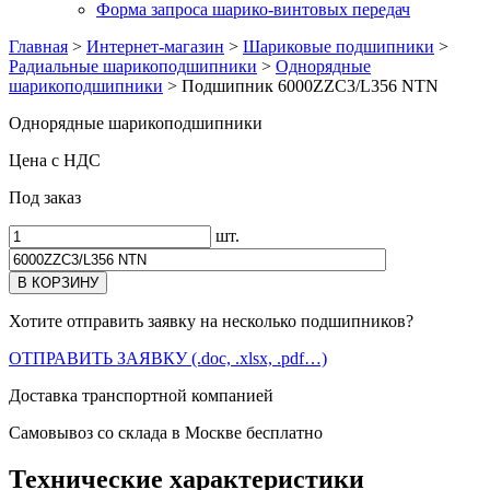
Форма запроса шарико-винтовых передач
Главная
>
Интернет-магазин
>
Шариковые подшипники
>
Радиальные шарикоподшипники
>
Однорядные
шарикоподшипники
>
Подшипник 6000ZZC3/L356 NTN
Однорядные шарикоподшипники
Цена с НДС
Под заказ
шт.
Хотите отправить заявку на несколько подшипников?
ОТПРАВИТЬ ЗАЯВКУ (.doc, .xlsx, .pdf…)
Доставка транспортной компанией
Самовывоз со склада в Москве бесплатно
Технические характеристики