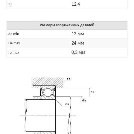
12.4
f0
Размеры сопряженных деталей
12 мм
da min
24 мм
Da max
0.3 мм
ra max