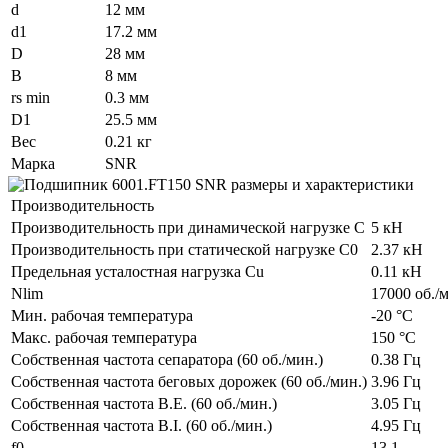
d
12 мм
d1
17.2 мм
D
28 мм
B
8 мм
rs min
0.3 мм
D1
25.5 мм
Вес
0.21 кг
Марка
SNR
Производительность
Производительность при динамической нагрузке C
5 кН
Производительность при статической нагрузке C0
2.37 кН
Предельная усталостная нагрузка Cu
0.11 кН
Nlim
17000 об./
Мин. рабочая температура
-20 °C
Макс. рабочая температура
150 °C
Собственная частота сепаратора (60 об./мин.)
0.38 Гц
Собственная частота беговых дорожек (60 об./мин.)
3.96 Гц
Собственная частота B.E. (60 об./мин.)
3.05 Гц
Собственная частота B.I. (60 об./мин.)
4.95 Гц
f0
13.1