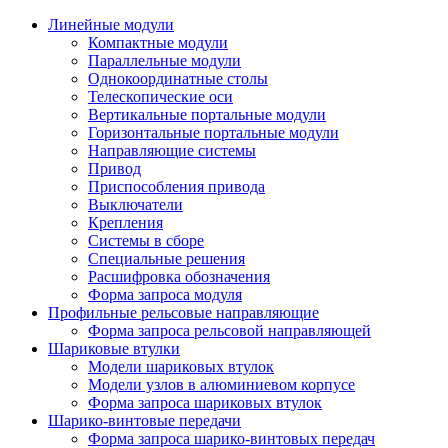
Линейные модули
Компактные модули
Параллельные модули
Однокоординатные столы
Телескопические оси
Вертикальные портальные модули
Горизонтальные портальные модули
Направляющие системы
Привод
Приспособления привода
Выключатели
Крепления
Системы в сборе
Специальные решения
Расшифровка обозначения
Форма запроса модуля
Профильные рельсовые направляющие
Форма запроса рельсовой направляющей
Шариковые втулки
Модели шариковых втулок
Модели узлов в алюминиевом корпусе
Форма запроса шариковых втулок
Шарико-винтовые передачи
Форма запроса шарико-винтовых передач