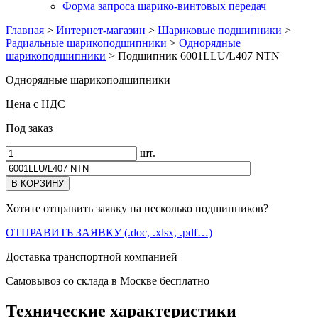
Форма запроса шарико-винтовых передач
Главная
>
Интернет-магазин
>
Шариковые подшипники
>
Радиальные шарикоподшипники
>
Однорядные
шарикоподшипники
>
Подшипник 6001LLU/L407 NTN
Однорядные шарикоподшипники
Цена с НДС
Под заказ
шт.
Хотите отправить заявку на несколько подшипников?
ОТПРАВИТЬ ЗАЯВКУ (.doc, .xlsx, .pdf…)
Доставка транспортной компанией
Самовывоз со склада в Москве бесплатно
Технические характеристики