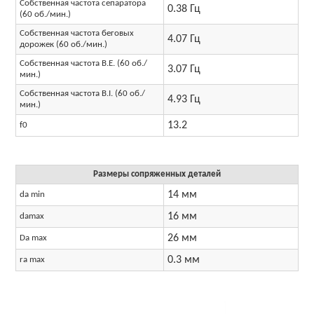
Собственная частота сепаратора
0.38 Гц
(60 об./мин.)
Собственная частота беговых
4.07 Гц
дорожек (60 об./мин.)
Собственная частота B.E. (60 об./
3.07 Гц
мин.)
Собственная частота B.I. (60 об./
4.93 Гц
мин.)
13.2
f0
Размеры сопряженных деталей
14 мм
da min
16 мм
damax
26 мм
Da max
0.3 мм
ra max