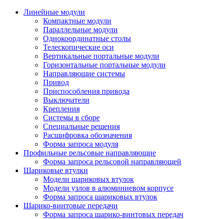
Линейные модули
Компактные модули
Параллельные модули
Однокоординатные столы
Телескопические оси
Вертикальные портальные модули
Горизонтальные портальные модули
Направляющие системы
Привод
Приспособления привода
Выключатели
Крепления
Системы в сборе
Специальные решения
Расшифровка обозначения
Форма запроса модуля
Профильные рельсовые направляющие
Форма запроса рельсовой направляющей
Шариковые втулки
Модели шариковых втулок
Модели узлов в алюминиевом корпусе
Форма запроса шариковых втулок
Шарико-винтовые передачи
Форма запроса шарико-винтовых передач