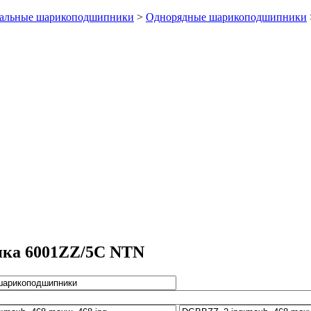
альные шарикоподшипники
>
Однорядные шарикоподшипники
ика 6001ZZ/5C NTN