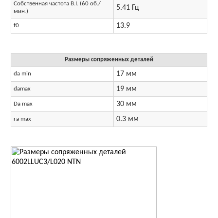
Собственная частота B.I. (60 об./
5.41 Гц
мин.)
13.9
f0
Размеры сопряженных деталей
17 мм
da min
19 мм
damax
30 мм
Da max
0.3 мм
ra max