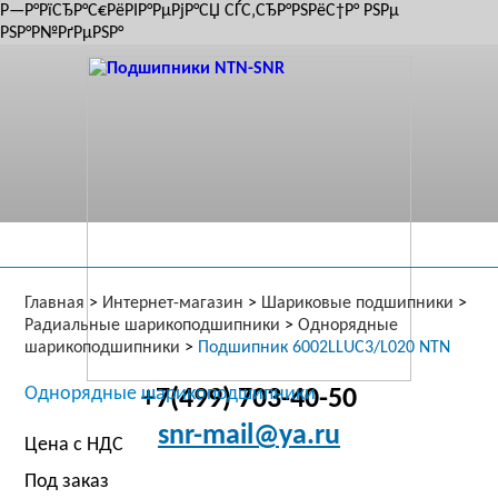
Р—Р°РїСЂР°С€РёРІР°РµРјР°СЏ СЃС‚СЂР°РЅРёС†Р° РЅРµ
РЅР°Р№РґРµРЅР°
Главная
>
Интернет-магазин
>
Шариковые подшипники
>
Радиальные шарикоподшипники
>
Однорядные
шарикоподшипники
>
Подшипник 6002LLUC3/L020 NTN
Однорядные шарикоподшипники
+7(499) 703-40-50
snr-mail@ya.ru
Цена с НДС
Под заказ