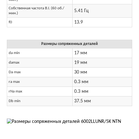
Собственная частота B.I. (60 об./
5.41 Гц
мин.)
13.9
f0
Размеры сопряженных деталей
17 мм
da min
19 мм
damax
30 мм
Da max
0.3 мм
ra max
0.3 мм
rNa max
37.5 мм
Db min