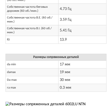
(60 об./мин.)
Собственная частота беговых
4.73 Гц
дорожек (60 об./мин.)
Собственная частота B.E. (60 об./
3.59 Гц
мин.)
Собственная частота B.I. (60 об./
5.41 Гц
мин.)
13.9
f0
Размеры сопряженных деталей
17 мм
da min
19 мм
damax
30 мм
Da max
0.3 мм
ra max