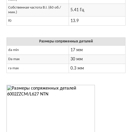
Собственная частота B.I. (60 об./
5.41 Гц
мин.)
13.9
f0
Размеры сопряженных деталей
17 мм
da min
30 мм
Da max
0.3 мм
ra max