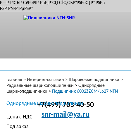
Р—Р°РїСЂР°С€РёРІР°РµРјР°СЏ СЃС‚СЂР°РЅРёС†Р° РЅРµ
РЅР°Р№РґРµРЅР°
Главная
>
Интернет-магазин
>
Шариковые подшипники
>
Радиальные шарикоподшипники
>
Однорядные
шарикоподшипники
>
Подшипник 6002ZZCM/L627 NTN
Однорядные шарикоподшипники
+7(499) 703-40-50
snr-mail@ya.ru
Цена с НДС
Под заказ