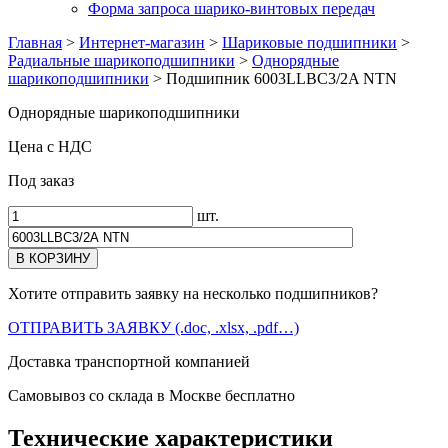
Форма запроса шарико-винтовых передач
Главная
>
Интернет-магазин
>
Шариковые подшипники
>
Радиальные шарикоподшипники
>
Однорядные
шарикоподшипники
>
Подшипник 6003LLBC3/2A NTN
Однорядные шарикоподшипники
Цена с НДС
Под заказ
шт.
Хотите отправить заявку на несколько подшипников?
ОТПРАВИТЬ ЗАЯВКУ (.doc, .xlsx, .pdf…)
Доставка транспортной компанией
Самовывоз со склада в Москве бесплатно
Технические характеристики