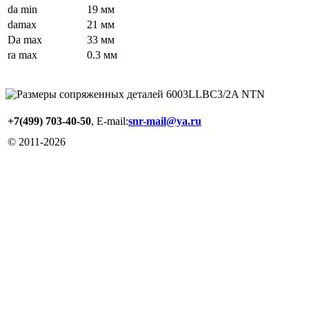
da min
19 мм
damax
21 мм
Da max
33 мм
ra max
0.3 мм
+7(499) 703-40-50
, E-mail:
snr-mail@ya.ru
© 2011-
2026