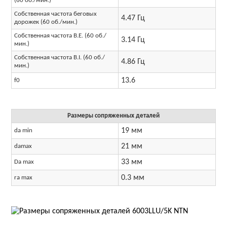
(60 об./мин.)
Собственная частота беговых
4.47 Гц
дорожек (60 об./мин.)
Собственная частота B.E. (60 об./
3.14 Гц
мин.)
Собственная частота B.I. (60 об./
4.86 Гц
мин.)
13.6
f0
Размеры сопряженных деталей
19 мм
da min
21 мм
damax
33 мм
Da max
0.3 мм
ra max