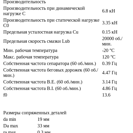
Производительность
Производительность при динамической
6.8 кН
нагрузке C
Производительность при статической нагрузке
3.35 кН
C0
Предельная усталостная нагрузка Cu
0.15 кН
20000 об./
Предельная скорость смазки Lub
мин.
Мин. рабочая температура
-20 °C
Макс. рабочая температура
120 °C
Собственная частота сепаратора (60 об./мин.)
0.39 Гц
Собственная частота беговых дорожек (60 об./
4.47 Гц
мин.)
Собственная частота B.E. (60 об./мин.)
3.14 Гц
Собственная частота B.I. (60 об./мин.)
4.86 Гц
f0
13.6
Размеры сопряженных деталей
da min
19 мм
Da max
33 мм
ra max
0.3 мм