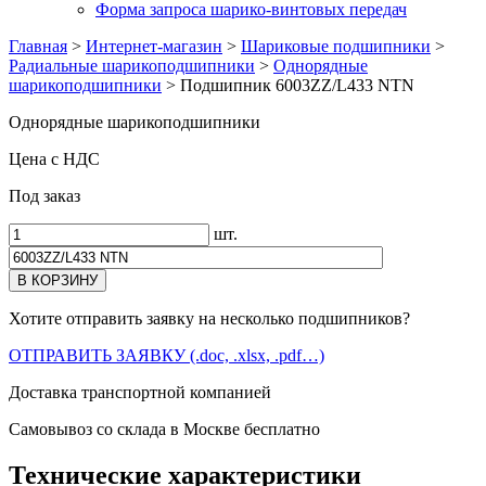
Форма запроса шарико-винтовых передач
Главная
>
Интернет-магазин
>
Шариковые подшипники
>
Радиальные шарикоподшипники
>
Однорядные
шарикоподшипники
>
Подшипник 6003ZZ/L433 NTN
Однорядные шарикоподшипники
Цена с НДС
Под заказ
шт.
Хотите отправить заявку на несколько подшипников?
ОТПРАВИТЬ ЗАЯВКУ (.doc, .xlsx, .pdf…)
Доставка транспортной компанией
Самовывоз со склада в Москве бесплатно
Технические характеристики