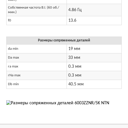
Собственная частота B.I. (60 об./
4.86 Гц
мин.)
13.6
f0
Размеры сопряженных деталей
19 мм
da min
33 мм
Da max
0.3 мм
ra max
0.3 мм
rNa max
40.5 мм
Db min