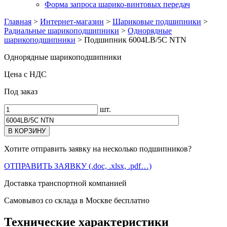
Форма запроса шарико-винтовых передач
Главная
>
Интернет-магазин
>
Шариковые подшипники
>
Радиальные шарикоподшипники
>
Однорядные
шарикоподшипники
>
Подшипник 6004LB/5C NTN
Однорядные шарикоподшипники
Цена с НДС
Под заказ
шт.
Хотите отправить заявку на несколько подшипников?
ОТПРАВИТЬ ЗАЯВКУ (.doc, .xlsx, .pdf…)
Доставка транспортной компанией
Самовывоз со склада в Москве бесплатно
Технические характеристики