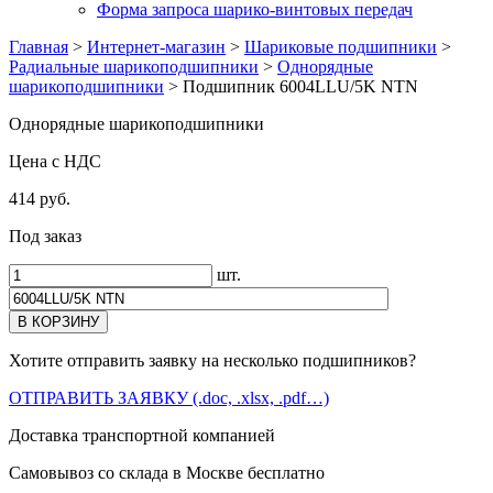
Форма запроса шарико-винтовых передач
Главная
>
Интернет-магазин
>
Шариковые подшипники
>
Радиальные шарикоподшипники
>
Однорядные
шарикоподшипники
>
Подшипник 6004LLU/5K NTN
Однорядные шарикоподшипники
Цена с НДС
414 руб.
Под заказ
шт.
Хотите отправить заявку на несколько подшипников?
ОТПРАВИТЬ ЗАЯВКУ (.doc, .xlsx, .pdf…)
Доставка транспортной компанией
Самовывоз со склада в Москве бесплатно