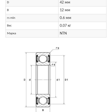
42 мм
D
12 мм
B
0.6 мм
rs min
0.07 кг
Вес
NTN
Марка