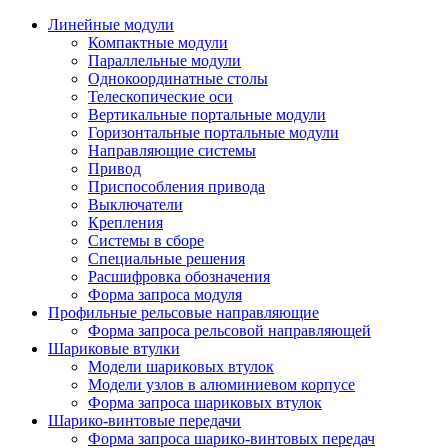
Линейные модули
Компактные модули
Параллельные модули
Однокоординатные столы
Телескопические оси
Вертикальные портальные модули
Горизонтальные портальные модули
Направляющие системы
Привод
Приспособления привода
Выключатели
Крепления
Системы в сборе
Специальные решения
Расшифровка обозначения
Форма запроса модуля
Профильные рельсовые направляющие
Форма запроса рельсовой направляющей
Шариковые втулки
Модели шариковых втулок
Модели узлов в алюминиевом корпусе
Форма запроса шариковых втулок
Шарико-винтовые передачи
Форма запроса шарико-винтовых передач