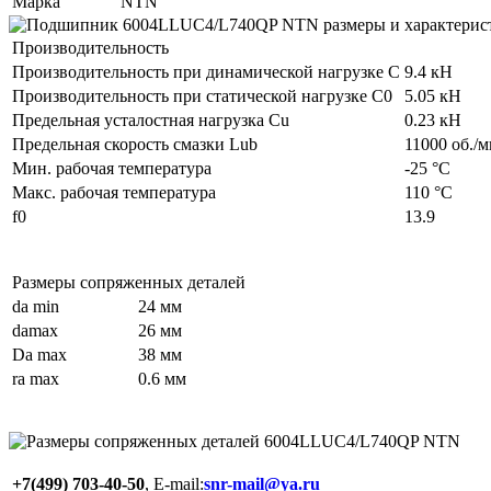
Марка
NTN
Производительность
Производительность при динамической нагрузке C
9.4 кН
Производительность при статической нагрузке C0
5.05 кН
Предельная усталостная нагрузка Cu
0.23 кН
Предельная скорость смазки Lub
11000 об./м
Мин. рабочая температура
-25 °C
Макс. рабочая температура
110 °C
f0
13.9
Размеры сопряженных деталей
da min
24 мм
damax
26 мм
Da max
38 мм
ra max
0.6 мм
+7(499) 703-40-50
, E-mail:
snr-mail@ya.ru