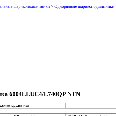
альные шарикоподшипники
>
Однорядные шарикоподшипники
ика 6004LLUC4/L740QP NTN