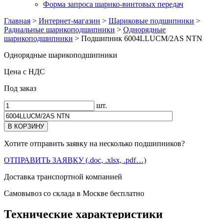
Форма запроса шарико-винтовых передач
Главная
>
Интернет-магазин
>
Шариковые подшипники
>
Радиальные шарикоподшипники
>
Однорядные
шарикоподшипники
>
Подшипник 6004LLUCM/2AS NTN
Однорядные шарикоподшипники
Цена с НДС
Под заказ
шт.
Хотите отправить заявку на несколько подшипников?
ОТПРАВИТЬ ЗАЯВКУ (.doc, .xlsx, .pdf…)
Доставка транспортной компанией
Самовывоз со склада в Москве бесплатно
Технические характеристики