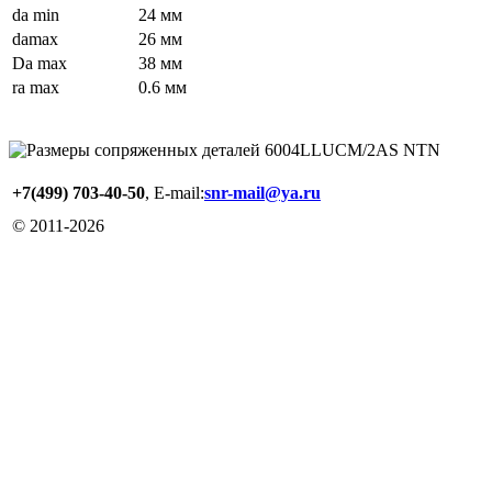
da min
24 мм
damax
26 мм
Da max
38 мм
ra max
0.6 мм
+7(499) 703-40-50
, E-mail:
snr-mail@ya.ru
© 2011-
2026