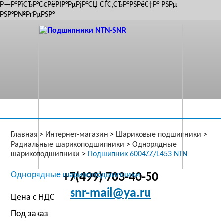
Р—Р°РїСЂР°С€РёРІР°РµРјР°СЏ СЃС‚СЂР°РЅРёС†Р° РЅРµ
РЅР°Р№РґРµРЅР°
Главная
>
Интернет-магазин
>
Шариковые подшипники
>
Радиальные шарикоподшипники
>
Однорядные
шарикоподшипники
>
Подшипник 6004ZZ/L453 NTN
Однорядные шарикоподшипники
+7(499) 703-40-50
snr-mail@ya.ru
Цена с НДС
Под заказ