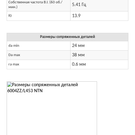
Собственная частота B.I. (60 об./
5.41 Гц
мин.)
13.9
f0
Размеры сопряженных деталей
24 мм
da min
38 мм
Da max
0.6 мм
ra max