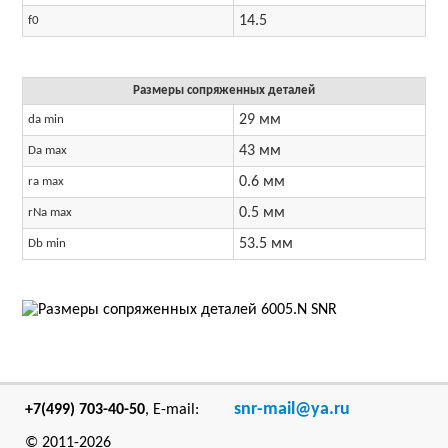
14.5
f0
Размеры сопряженных деталей
29 мм
da min
43 мм
Da max
0.6 мм
ra max
0.5 мм
rNa max
53.5 мм
Db min
snr-mail@ya.ru
+7(499) 703-40-50
, E-mail:
© 2011-
2026