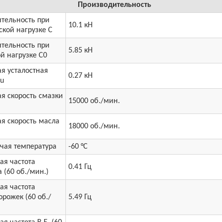
Производительность
тельность при
10.1 кН
кой нагрузке C
тельность при
5.85 кН
й нагрузке C0
я усталостная
0.27 кН
Cu
я скорость смазки
15000 об./мин.
я скорость масла
18000 об./мин.
чая температура
-60 °C
ая частота
0.41 Гц
 (60 об./мин.)
ая частота
рожек (60 об./
5.49 Гц