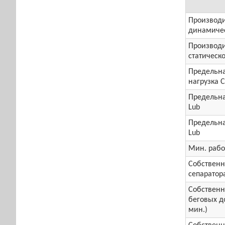
Производи
динамичес
Производи
статическо
Предельна
нагрузка 
Предельна
Lub
Предельна
Lub
Мин. рабо
Собственн
сепаратора
Собственн
беговых до
мин.)