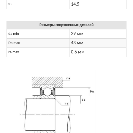
14.5
f0
Размеры сопряженных деталей
29 мм
da min
43 мм
Da max
0.6 мм
ra max