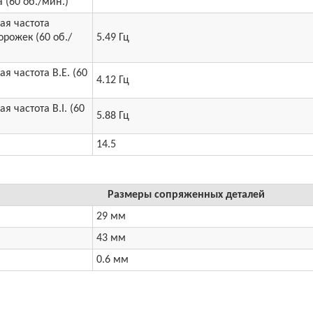
 (60 об./мин.)
ая частота
рожек (60 об./
5.49 Гц
я частота B.E. (60
4.12 Гц
я частота B.I. (60
5.88 Гц
14.5
Размеры сопряженных деталей
29 мм
43 мм
0.6 мм