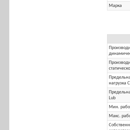
Марка
Производи
динамичес
Производи
статическо
Предельна
нагрузка 
Предельна
Lub
Мин. рабо
Макс. раб
Собственн