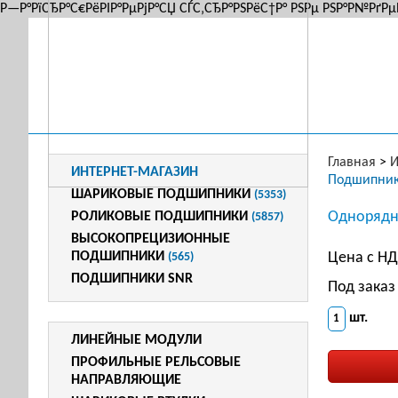
Р—Р°РїСЂР°С€РёРІР°РµРјР°СЏ СЃС‚СЂР°РЅРёС†Р° РЅРµ РЅР°Р№РґРµ
Главная
>
И
ИНТЕРНЕТ-МАГАЗИН
Подшипник
ШАРИКОВЫЕ ПОДШИПНИКИ
(5353)
Однорядн
РОЛИКОВЫЕ ПОДШИПНИКИ
(5857)
ВЫСОКОПРЕЦИЗИОННЫЕ
ПОДШИПНИКИ
Цена с Н
(565)
ПОДШИПНИКИ SNR
Под заказ
шт.
ЛИНЕЙНЫЕ МОДУЛИ
ПРОФИЛЬНЫЕ РЕЛЬСОВЫЕ
НАПРАВЛЯЮЩИЕ