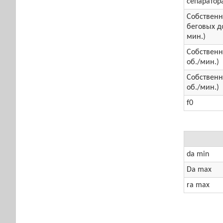
сепаратора
Собственн
беговых до
мин.)
Собственна
об./мин.)
Собственна
об./мин.)
f0
da min
Da max
ra max