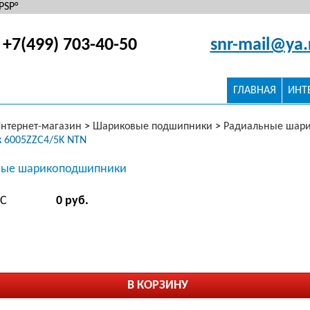
РЅР°
+7(499) 703-40-50
snr-mail@ya.
ГЛАВНАЯ
ИНТ
нтернет-магазин
>
Шариковые подшипники
>
Радиальные шар
 6005ZZC4/5K NTN
ые шарикоподшипники
ДС
0 руб.