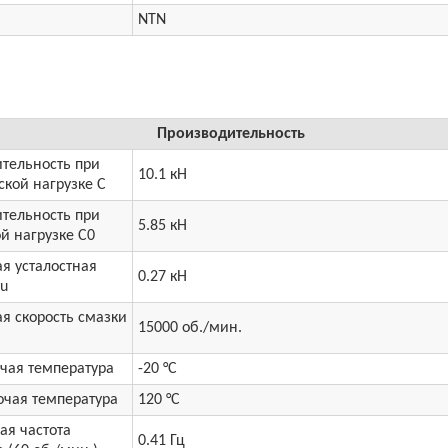
NTN
Производительность
тельность при
10.1 кН
кой нагрузке C
тельность при
5.85 кН
й нагрузке C0
я усталостная
0.27 кН
Cu
я скорость смазки
15000 об./мин.
чая температура
-20 °C
очая температура
120 °C
ая частота
0.41 Гц