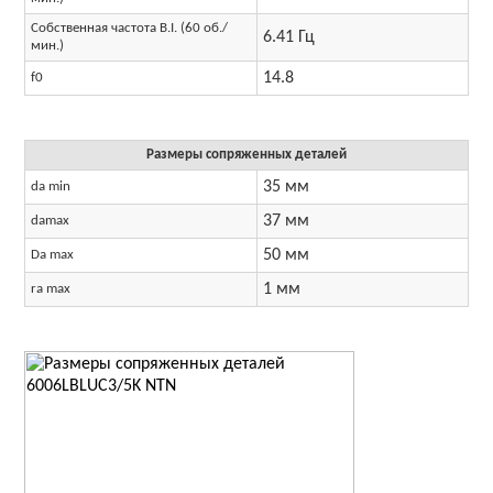
Собственная частота B.I. (60 об./
6.41 Гц
мин.)
14.8
f0
Размеры сопряженных деталей
35 мм
da min
37 мм
damax
50 мм
Da max
1 мм
ra max