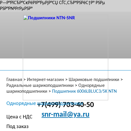
Р—Р°РїСЂР°С€РёРІР°РµРјР°СЏ СЃС‚СЂР°РЅРёС†Р° РЅРµ
РЅР°Р№РґРµРЅР°
Главная
>
Интернет-магазин
>
Шариковые подшипники
>
Радиальные шарикоподшипники
>
Однорядные
шарикоподшипники
>
Подшипник 6006LBLUC3/5K NTN
Однорядные шарикоподшипники
+7(499) 703-40-50
snr-mail@ya.ru
Цена с НДС
Под заказ