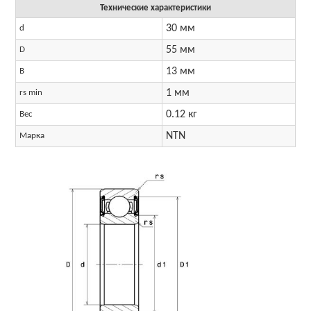
Технические характеристики
30 мм
d
55 мм
D
13 мм
B
1 мм
rs min
0.12 кг
Вес
NTN
Марка