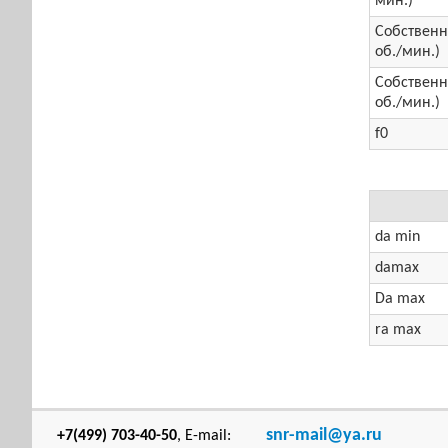
мин.)
Собственна
об./мин.)
Собственна
об./мин.)
f0
da min
damax
Da max
ra max
snr-mail@ya.ru
+7(499) 703-40-50
, E-mail: