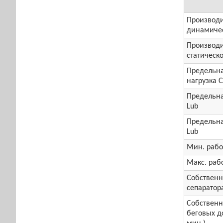
Производи
динамичес
Производи
статическо
Предельна
нагрузка 
Предельна
Lub
Предельна
Lub
Мин. рабо
Макс. раб
Собственн
сепаратора
Собственн
беговых до