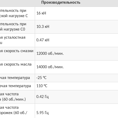
Производительность
тельность при
16 кН
кой нагрузке C
тельность при
10.3 кН
й нагрузке C0
я усталостная
0.47 кН
Cu
я скорость смазки
12000 об./мин.
я скорость масла
14000 об./мин.
чая температура
-25 °C
очая температура
110 °C
ая частота
0.42 Гц
 (60 об./мин.)
ая частота
рожек (60 об./
5.95 Гц