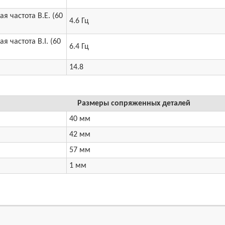
я частота B.E. (60
4.6 Гц
я частота B.I. (60
6.4 Гц
14.8
Размеры сопряженных деталей
40 мм
42 мм
57 мм
1 мм