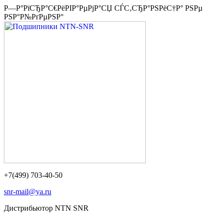
Р—Р°РїСЂР°С€РёРІР°РµРјР°СЏ СЃС‚СЂР°РЅРёС†Р° РЅРµ
РЅР°Р№РґРµРЅР°
+7(499) 703-40-50
snr-mail@ya.ru
Дистрибьютор NTN SNR