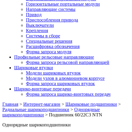
Горизонтальные портальные модули
Направляющие системы
Привод
Приспособления привода
Выключатели
Крепления
Системы в сборе
Специальные решения
Расшифровка обозначения
Форма запроса модуля
Профильные рельсовые направляющие
Форма запроса рельсовой направляющей
Шариковые втулки
Модели шариковых втулок
Модели узлов в алюминиевом корпусе
Форма запроса шариковых втулок
Шарико-винтовые передачи
Форма запроса шарико-винтовых передач
Главная
>
Интернет-магазин
>
Шариковые подшипники
>
Радиальные шарикоподшипники
>
Однорядные
шарикоподшипники
>
Подшипник 60/22C3 NTN
Однорядные шарикоподшипники