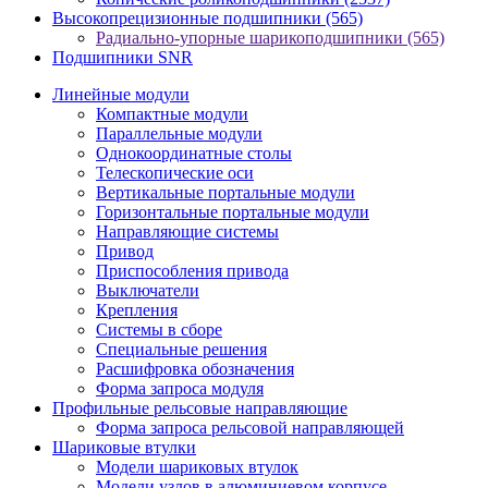
Высокопрецизионные подшипники
(565)
Радиально-упорные шарикоподшипники
(565)
Подшипники SNR
Линейные модули
Компактные модули
Параллельные модули
Однокоординатные столы
Телескопические оси
Вертикальные портальные модули
Горизонтальные портальные модули
Направляющие системы
Привод
Приспособления привода
Выключатели
Крепления
Системы в сборе
Специальные решения
Расшифровка обозначения
Форма запроса модуля
Профильные рельсовые направляющие
Форма запроса рельсовой направляющей
Шариковые втулки
Модели шариковых втулок
Модели узлов в алюминиевом корпусе