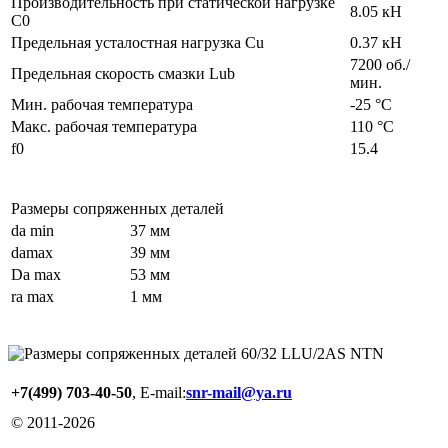
Производительность при статической нагрузке
8.05 кН
C0
Предельная усталостная нагрузка Cu
0.37 кН
7200 об./
Предельная скорость смазки Lub
мин.
Мин. рабочая температура
-25 °C
Макс. рабочая температура
110 °C
f0
15.4
Размеры сопряженных деталей
da min
37 мм
damax
39 мм
Da max
53 мм
ra max
1 мм
+7(499) 703-40-50
, E-mail:
snr-mail@ya.ru
© 2011-
2026